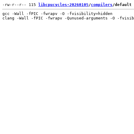
-rw-r--r-- 115 
libcpucycles-20260105
/
compilers
/default
gcc -Wall -fPIC -fwrapv -O -fvisibility=hidden
